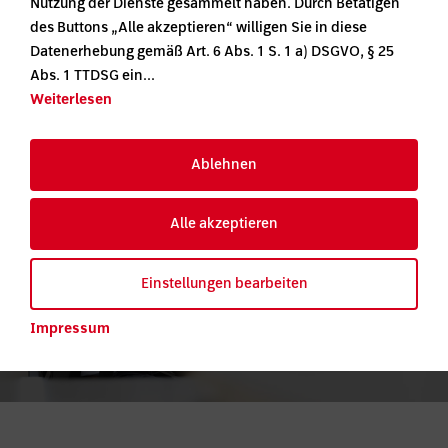
Nutzung der Dienste gesammelt haben. Durch Betätigen
des Buttons „Alle akzeptieren“ willigen Sie in diese
Datenerhebung gemäß Art. 6 Abs. 1 S. 1 a) DSGVO, § 25
Abs. 1 TTDSG ein...
Weiterlesen
Ablehnen
Druck und
Alle akzeptieren
Logistik
Einstellungen bearbeiten
Impressum