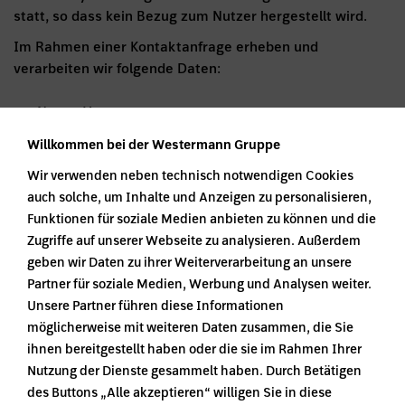
statt, so dass kein Bezug zum Nutzer hergestellt wird.
Im Rahmen einer Kontaktanfrage erheben und
verarbeiten wir folgende Daten:
• Name, Vorname
• Kontaktdaten
Willkommen bei der Westermann Gruppe
• Anrede
Wir verwenden neben technisch notwendigen Cookies
• Angaben zu Wünschen und Interessen
auch solche, um Inhalte und Anzeigen zu personalisieren,
Funktionen für soziale Medien anbieten zu können und die
Kontaktaufnahme per E-Mail (Art. 6
Zugriffe auf unserer Webseite zu analysieren. Außerdem
Abs. 1 lit. a, b DS-GVO)
geben wir Daten zu ihrer Weiterverarbeitung an unsere
Partner für soziale Medien, Werbung und Analysen weiter.
Auf unserer Webseite ist ein Kontaktformular vorhanden,
Unsere Partner führen diese Informationen
das für die elektronische Kontaktaufnahme genutzt
möglicherweise mit weiteren Daten zusammen, die Sie
werden kann. Wenn Sie uns über das Kontaktformular
ihnen bereitgestellt haben oder die sie im Rahmen Ihrer
schreiben, verarbeiten wir Ihre im Rahmen des
Nutzung der Dienste gesammelt haben. Durch Betätigen
Kontaktformulars angegebenen Daten zur
des Buttons „Alle akzeptieren“ willigen Sie in diese
Kontaktaufnahme und Beantwortung Ihrer Fragen und